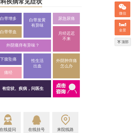
妇科疾病常见症状
微信
白带增多
尿急尿痛
[
白带发黄
有异味
全景
白带带血
月经迟迟
不来
顶部
外阴瘙痒有异味？
下腹坠痛
性生活
外阴肿痒痛
出血
怎么办
痛经
有症状、疾病，问医生
在线提问
在线挂号
来院线路