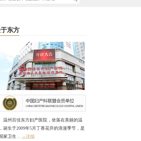
关于东方
温州百佳东方妇产医院，坐落在美丽的温
，诞生于2009年5月丁香花开的浪漫季节，是
国家卫生 ..
→详细