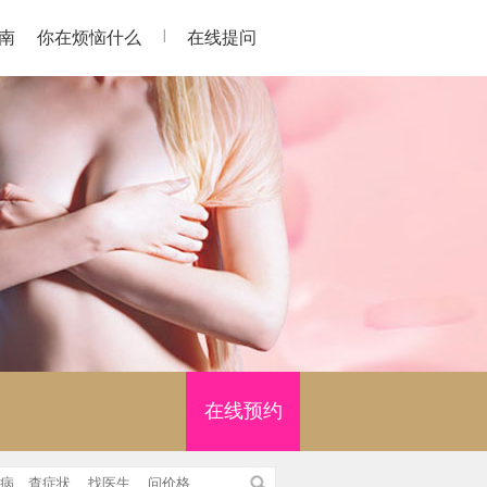
|
南
你在烦恼什么
在线提问
在线预约