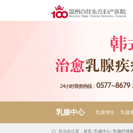
乳腺中心
乳腺增生
乳腺
你当前位置：
首页
>
乳腺中心
>
乳腺纤维