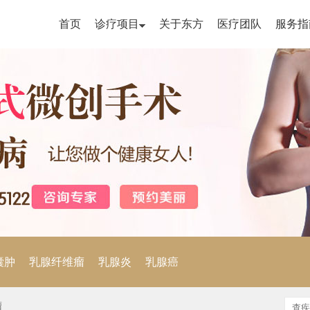
首页
诊疗项目
关于东方
医疗团队
服务指
囊肿
乳腺纤维瘤
乳腺炎
乳腺癌
瘤